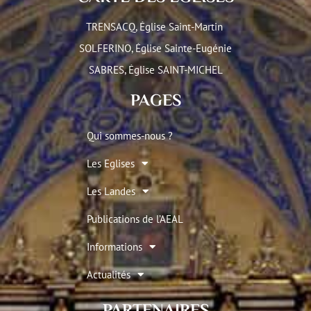
TRENSACQ, Église Saint-Martin
SOLFERINO, Église Sainte-Eugénie
SABRES, Église SAINT-MICHEL
PAGES
Qui sommes-nous ?
Les Eglises
Les Landes
Publications de l’AEAL
Informations
Actualités