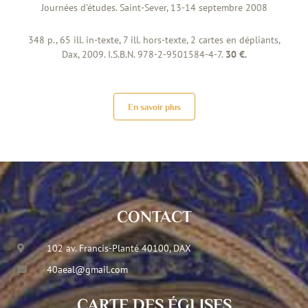
Journées d’études. Saint-Sever, 13-14 septembre 2008
348 p., 65 ill. in-texte, 7 ill. hors-texte, 2 cartes en dépliants,
Dax, 2009. I.S.B.N. 978-2-9501584-4-7.
30 €.
En savoir plus
CONTACT
102 av. Francis-Planté 40100, DAX
40aeal@gmail.com
CARTE DES ÉGLISES