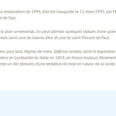
la restauration de 1994, elle est inaugurée le 12 mars 1995, par
et de Dax.
 plan ornemental, on peut admirer quelques statues d’une grande
mais aussi une de Jeanne d’Arc et une de saint Vincent de Paul.
 plus tard, l’église de notre
Solférino
landais, dont le toponyme r
hiens en Lombardie en Italie en 1859, se dresse toujours fièreme
 reste un des témoins d’une tentative de mise en valeur de la land