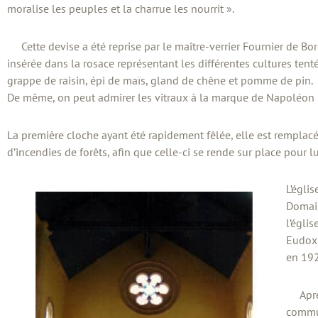
moralise les peuples et la charrue les nourrit ».
Cette devise a été reprise par le maître-verrier Fournier de Bord
insérée dans la rosace représentant les différentes cultures tenté
grappe de raisin, épi de maïs, gland de chêne et pomme de pin.
De même, on peut admirer les vitraux à la marque de Napoléon II
La première cloche ayant été rapidement fêlée, elle est remplacé
d’incendies de forêts, afin que celle-ci se rende sur place pour lu
L’égli
Domain
l’égli
Eudoxi
en 192
Après 
commun