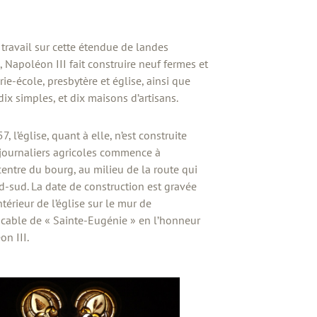
e travail sur cette étendue de landes
Napoléon III fait construire neuf fermes et
ie-école, presbytère et église, ainsi que
dix simples, et dix maisons d’artisans.
 l’église, quant à elle, n’est construite
 journaliers agricoles commence à
 centre du bourg, au milieu de la route qui
d-sud. La date de construction est gravée
térieur de l’église sur le mur de
vocable de « Sainte-Eugénie » en l’honneur
n III.