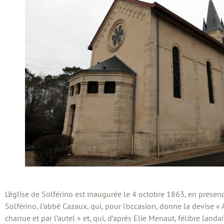
L’église de Solférino est inaugurée le 4 octobre 1863, en présenc
Solférino, l’abbé Cazaux, qui, pour l’occasion, donne la devise « Ar
charrue et par l’autel » et, qui, d’après Elie Menaut, félibre landa