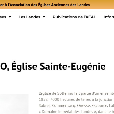
er à l'Association des Églises Anciennes des Landes
ises
Les Landes
Publications de l’AEAL
Info
, Église Sainte-Eugénie
L’église de Solférino fait partie d’un ensem
1857, 7000 hectares de terres à la jonctio
Sabres, Commensacq, Onesse, Escource, Lab
« Domaine impérial des Landes », dans le b