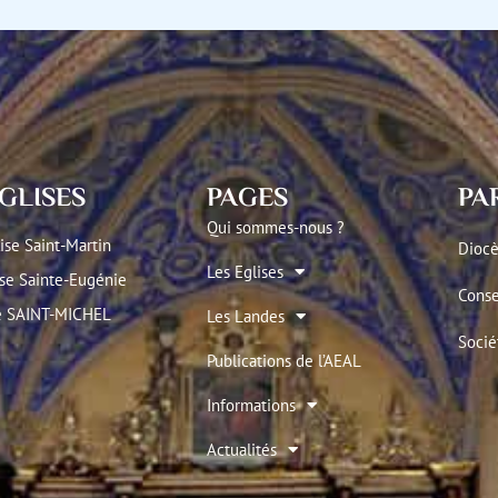
GLISES
PAGES
PA
Qui sommes-nous ?
ise Saint-Martin
Diocè
Les Eglises
se Sainte-Eugénie
Conse
se SAINT-MICHEL
Les Landes
Socié
Publications de l’AEAL
Informations
Actualités