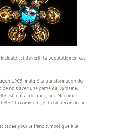
ncipale est d’avertir la population en cas
usqu’en 1905, malgré la transformation du
 de bois avec une partie du Domaine,
lle est à l’état de ruine, que Madame
hète à la commune, et la fait reconstruire
st cédée pour le franc symbolique à la