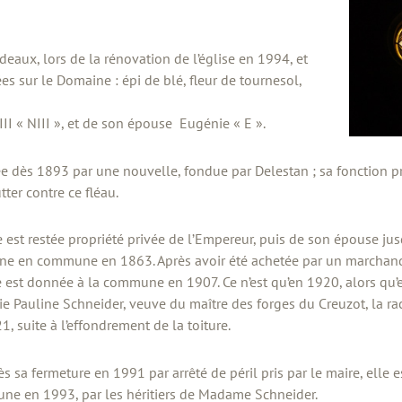
eaux, lors de la rénovation de l’église en 1994, et
es sur le Domaine : épi de blé, fleur de tournesol,
I « NIII », et de son épouse Eugénie « E ».
e dès 1893 par une nouvelle, fondue par Delestan ; sa fonction pri
tter contre ce fléau.
se est restée propriété privée de l’Empereur, puis de son épouse j
e en commune en 1863. Après avoir été achetée par un marchand
se est donnée à la commune en 1907. Ce n’est qu’en 1920, alors qu’e
e Pauline Schneider, veuve du maître des forges du Creuzot, la rac
1, suite à l’effondrement de la toiture.
sa fermeture en 1991 par arrêté de péril pris par le maire, elle e
e en 1993, par les héritiers de Madame Schneider.