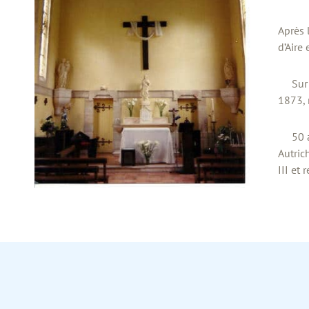
Après 
d’Aire 
Sur le
1873, 
50 ans
Autric
III et