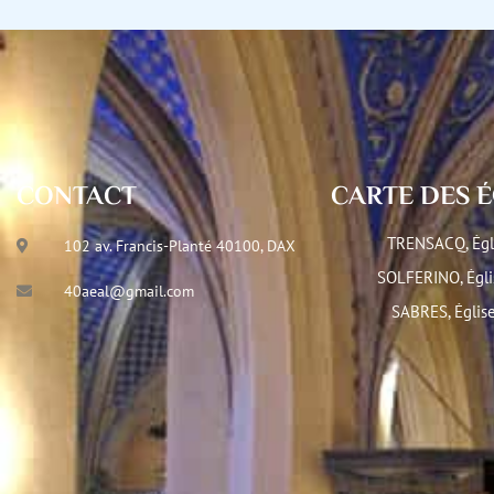
CONTACT
CARTE DES É
TRENSACQ, Égl
102 av. Francis-Planté 40100, DAX
SOLFERINO, Égli
40aeal@gmail.com
SABRES, Égli