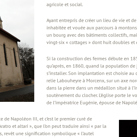
agricole et social.
Ayant entrepris de créer un lieu de vie et d
inhabitée et vouée aux parcours à montons, 
un bourg avec des bâtiments collectifs, mair
vingt-six « cottages » dont huit doubles et 
Si la construction des fermes débute en 1857,
qu’après, en 1860, quand la population de
s’installer. Son implantation est choisie au
relie Labouheyre à Morcenx, sur un axe nor
dans la pierre dans un médaillon situé à l’in
soutènement du clocher. L’église porte le 
de l’impératrice Eugénie, épouse de Napoléo
e de Napoléon III, et c’est le premier curé de
atro et altari », que l’on peut traduire ainsi « par la
is, revêt une signification symbolique « l’autel