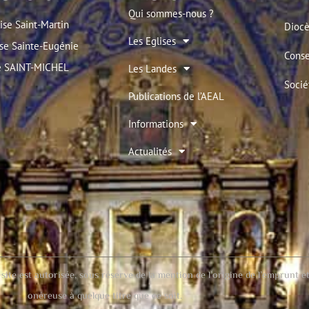
Qui sommes-nous ?
ise Saint-Martin
Diocè
Les Eglises
se Sainte-Eugénie
Conse
se SAINT-MICHEL
Les Landes
Socié
Publications de l’AEAL
Informations
Actualités
 est autorisée, sous réserve de la mention de l’origine de l’emprunt et 
onéreuse à quelque titre que ce soit.