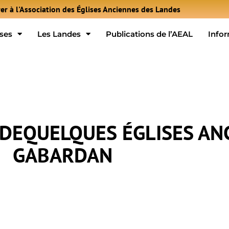
er à l'Association des Églises Anciennes des Landes
ises
Les Landes
Publications de l’AEAL
Info
E DEQUELQUES ÉGLISES AN
GABARDAN