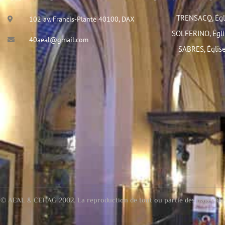
TRENSACQ, Égl
102 av. Francis-Planté 40100, DAX
SOLFERINO, Égli
40aeal@gmail.com
SABRES, Égli
© AEAL & CEHAG 2002. La reproduction de tout ou partie des pages du site