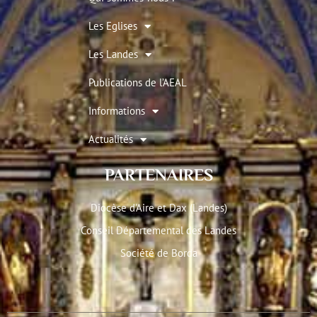
Les Eglises
Les Landes
Publications de l’AEAL
Informations
Actualités
PARTENAIRES
Diocèse d'Aire et Dax (Landes)
Conseil Départemental des Landes
Société de Borda