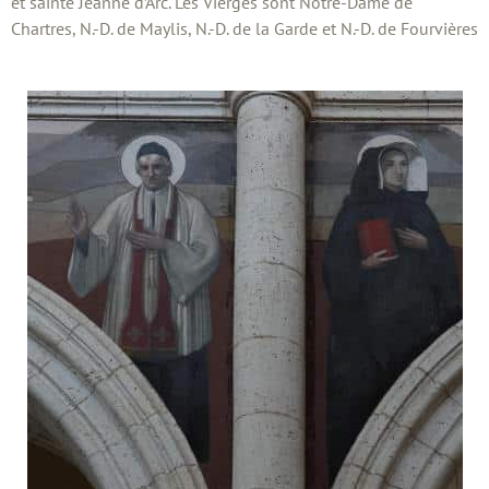
et sainte Jeanne d’Arc. Les Vierges sont Notre-Dame de
Chartres, N.-D. de Maylis, N.-D. de la Garde et N.-D. de Fourvières