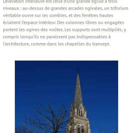
L’élévation intérieure est celle d’une grande église à trois
niveaux : au-dessus de grandes arcades ogivales, un triforium
véritable ouvre sur les combles, et des fenêtres hautes
éclairent l’espace intérieur. Des colonnes libres ou engagées
portent les ogives des voûtes. Les supports sont multipliés, y
compris lorsqu’ils ne paraissent pas indispensables à
l’architecture, comme dans les chapelles du transept.