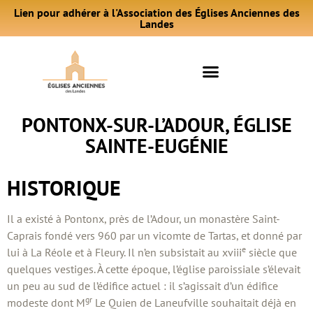
Lien pour adhérer à l'Association des Églises Anciennes des
Landes
PONTONX-SUR-L’ADOUR, ÉGLISE
SAINTE-EUGÉNIE
HISTORIQUE
Il a existé à Pontonx, près de l’Adour, un monastère Saint-
Caprais fondé vers 960 par un vicomte de Tartas, et donné par
e
lui à La Réole et à Fleury. Il n’en subsistait au xviii
siècle que
quelques vestiges. À cette époque, l’église paroissiale s’élevait
un peu au sud de l’édifice actuel : il s’agissait d’un édifice
gr
modeste dont M
Le Quien de Laneufville souhaitait déjà en