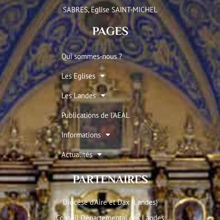
SABRES, Église SAINT-MICHEL
PAGES
Qui sommes-nous ?
Les Eglises
Les Landes
Publications de l’AEAL
Informations
Actualités
PARTENAIRES
Diocèse d'Aire et Dax (Landes)
Conseil Départemental des Landes