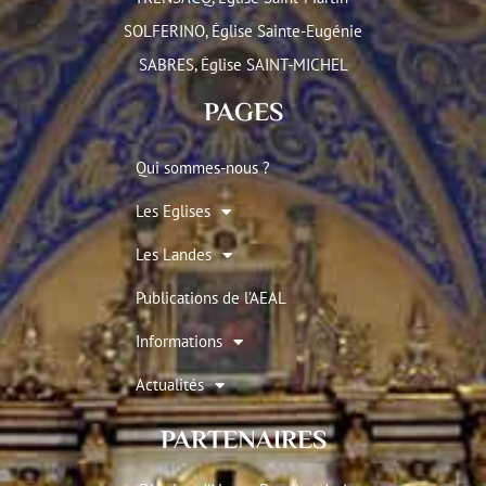
SOLFERINO, Église Sainte-Eugénie
SABRES, Église SAINT-MICHEL
PAGES
Qui sommes-nous ?
Les Eglises
Les Landes
Publications de l’AEAL
Informations
Actualités
PARTENAIRES