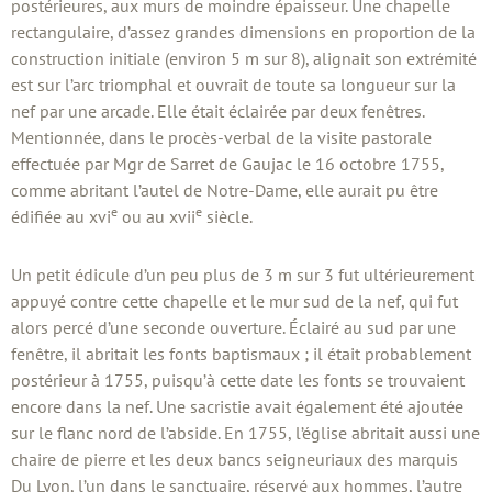
postérieures, aux murs de moindre épaisseur. Une chapelle
rectangulaire, d’assez grandes dimensions en proportion de la
construction initiale (environ 5 m sur 8), alignait son extrémité
est sur l’arc triomphal et ouvrait de toute sa longueur sur la
nef par une arcade. Elle était éclairée par deux fenêtres.
Mentionnée, dans le procès-verbal de la visite pastorale
effectuée par Mgr de Sarret de Gaujac le 16 octobre 1755,
comme abritant l’autel de Notre-Dame, elle aurait pu être
e
e
édifiée au xvi
ou au xvii
siècle.
Un petit édicule d’un peu plus de 3 m sur 3 fut ultérieurement
appuyé contre cette chapelle et le mur sud de la nef, qui fut
alors percé d’une seconde ouverture. Éclairé au sud par une
fenêtre, il abritait les fonts baptismaux ; il était probablement
postérieur à 1755, puisqu’à cette date les fonts se trouvaient
encore dans la nef. Une sacristie avait également été ajoutée
sur le flanc nord de l’abside. En 1755, l’église abritait aussi une
chaire de pierre et les deux bancs seigneuriaux des marquis
Du Lyon, l’un dans le sanctuaire, réservé aux hommes, l’autre