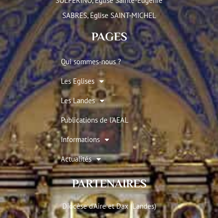
SOLFERINO, Église Sainte-Eugénie
SABRES, Église SAINT-MICHEL
PAGES
Qui sommes-nous ?
Les Eglises
Les Landes
Publications de l’AEAL
Informations
Actualités
PARTENAIRES
Diocèse d'Aire et Dax (Landes)