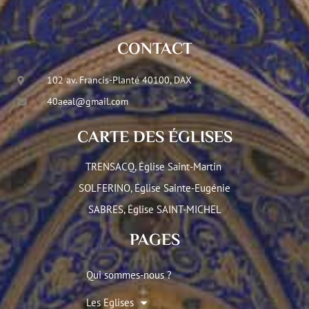
CONTACT
102 av. Francis-Planté 40100, DAX
40aeal@gmail.com
CARTE DES ÉGLISES
TRENSACQ, Église Saint-Martin
SOLFERINO, Église Sainte-Eugénie
SABRES, Église SAINT-MICHEL
PAGES
Qui sommes-nous ?
Les Eglises