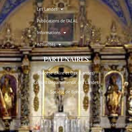
Les Landes
Publications de l’AEAL
Informations
Actualités
PARTENAIRES
Diocèse d'Aire et Dax (Landes)
Conseil Départemental des Landes
Société de Borda
© AEAL & CEHAG 2002. La reproduction de tout ou partie des pages